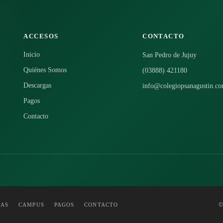
ACCESOS
CONTACTO
Inicio
San Pedro de Jujuy
Quiénes Somos
(03888) 421180
Descargas
info@colegiopsanagustin.co
Pagos
Contacto
©
GAS
CAMPUS
PAGOS
CONTACTO