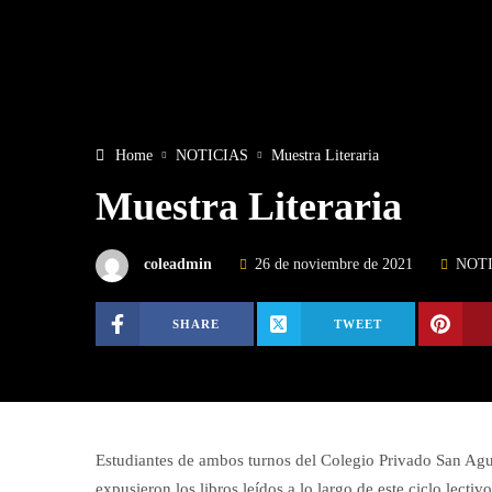
Home
NOTICIAS
Muestra Literaria
Muestra Literaria
coleadmin
26 de noviembre de 2021
NOTI
SHARE
TWEET
Estudiantes de ambos turnos del Colegio Privado San Agus
expusieron los libros leídos a lo largo de este ciclo lectiv