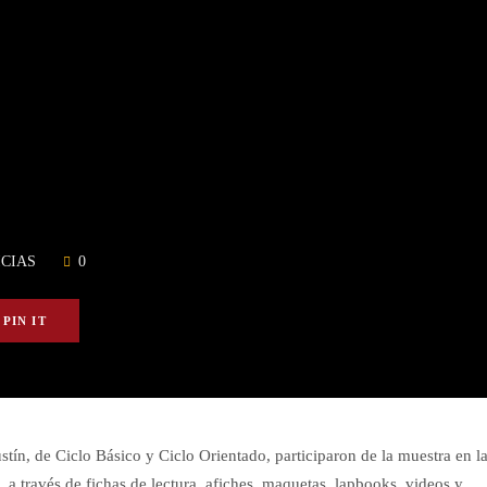
CIAS
0
PIN IT
tín, de Ciclo Básico y Ciclo Orientado, participaron de la muestra en l
o, a través de fichas de lectura, afiches, maquetas, lapbooks, videos y